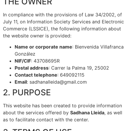
THE OWNER
In compliance with the provisions of Law 34/2002, of
July 11, on Information Society Services and Electronic
Commerce (LSSICE), the following information about
the website owner is provided:
Name or corporate name
: Bienvenida Villafranca
González
NIF/CIF
: 43708695R
Postal address
: Carrer la Palma 19, 25002
Contact telephone
: 649092115
Email
:
sadhanalleida@gmail.com
2. PURPOSE
This website has been created to provide information
about the services offered by
Sadhana Lleida
, as well
as to facilitate contact with the center.